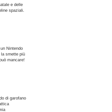
atale e delle
line spaziali.
o un Nintendo
 la smette più
 può mancare!
odo di garofano
attica
mia