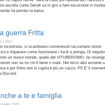
re ascolta come Geralt va in giro a fare escursioni in mont
avide ha portato la balsa.
a guerra Fritta
ary 2021
 si incontrano, si scambiano convenevoli raccontano storie
enza e imparano come funzionano i fucili a pompa. Di seguit
iste un nuovo mondo, quello del VITUBERISMO, ne rimangon
boomer non sa se ciò è bene o male. Nel terzo atto avviene u
esa e per finire non si capisce più un cazzo. PS E' il momento
a Discord.
nche a te e famiglia
cember 2020