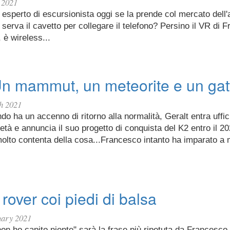
 2021
 esperto di escursionista oggi se la prende col mercato dell
 serva il cavetto per collegare il telefono? Persino il VR di F
è wireless...
Un mammut, un meteorite e un gat
h 2021
do ha un accenno di ritorno alla normalità, Geralt entra uffi
'età e annuncia il suo progetto di conquista del K2 entro il 20
olto contenta della cosa...Francesco intanto ha imparato a 
 rover coi piedi di balsa
uary 2021
on ho capito niente" sarà la frase più ripetuta da Francesco