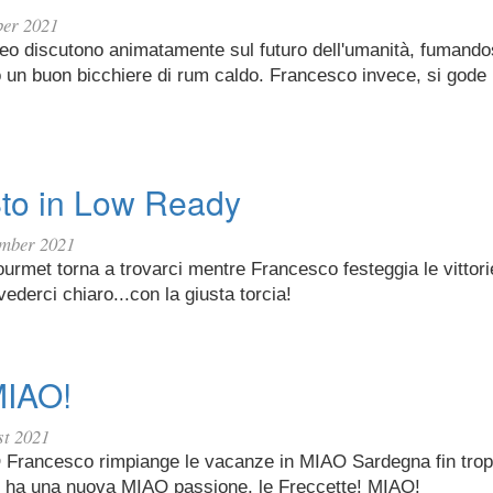
ber 2021
teo discutono animatamente sul futuro dell'umanità, fumando
 un buon bicchiere di rum caldo. Francesco invece, si gode 
Sto in Low Ready
ember 2021
gourmet torna a trovarci mentre Francesco festeggia le vittorie
vederci chiaro...con la giusta torcia!
MIAO!
st 2021
Francesco rimpiange le vacanze in MIAO Sardegna fin trop
 ha una nuova MIAO passione, le Freccette! MIAO!