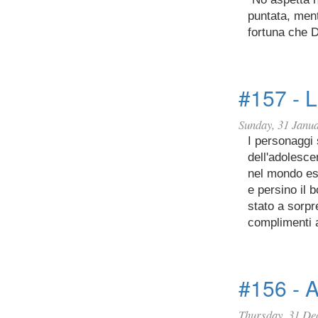
puntata, ment
fortuna che D
#157 - L
Sunday, 31 Janu
I personaggi
dell'adolesc
nel mondo es
e persino il 
stato a sorpr
complimenti 
#156 - A
Thursday, 31 De