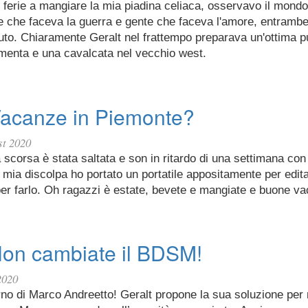
 ferie a mangiare la mia piadina celiaca, osservavo il mondo
e che faceva la guerra e gente che faceva l'amore, entrambe
uto. Chiaramente Geralt nel frattempo preparava un'ottima p
amenta e una cavalcata nel vecchio west.
Vacanze in Piemonte?
st 2020
 scorsa è stata saltata e son in ritardo di una settimana con l
mia discolpa ho portato un portatile appositamente per edit
er farlo. Oh ragazzi è estate, bevete e mangiate e buone v
Non cambiate il BDSM!
2020
orno di Marco Andreetto! Geralt propone la sua soluzione per 