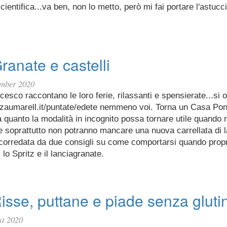
cientifica...va ben, non lo metto, però mi fai portare l'astucci
ranate e castelli
ember 2020
cesco raccontano le loro ferie, rilassanti e spensierate...si 
azzaumarell.it/puntate/edete nemmeno voi. Torna un Casa Pon
a quanto la modalità in incognito possa tornare utile quando
e soprattutto non potranno mancare una nuova carrellata di 
 corredata da due consigli su come comportarsi quando propr
 lo Spritz e il lanciagranate.
isse, puttane e piade senza gluti
st 2020