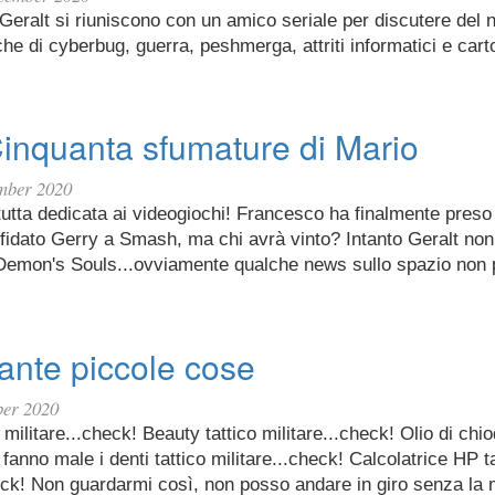
eralt si riuniscono con un amico seriale per discutere del n
he di cyberbug, guerra, peshmerga, attriti informatici e carto
Cinquanta sfumature di Mario
mber 2020
tutta dedicata ai videogiochi! Francesco ha finalmente pres
fidato Gerry a Smash, ma chi avrà vinto? Intanto Geralt non
i Demon's Souls...ovviamente qualche news sullo spazio non
ante piccole cose
ber 2020
 militare...check! Beauty tattico militare...check! Olio di chi
 fanno male i denti tattico militare...check! Calcolatrice HP t
ck! Non guardarmi così, non posso andare in giro senza la 