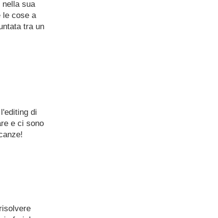
 nella sua
 le cose a
untata tra un
'editing di
are e ci sono
acanze!
risolvere