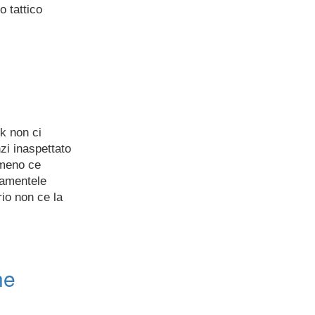
o tattico
ok non ci
zi inaspettato
 meno ce
lamentele
io non ce la
ne