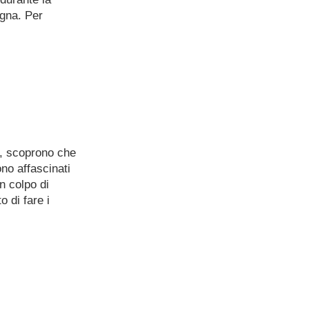
agna. Per
o, scoprono che
o affascinati
n colpo di
 di fare i