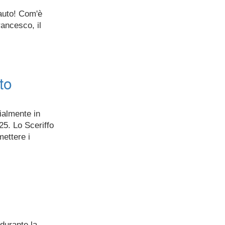
'auto! Com'è
rancesco, il
to
cialmente in
25. Lo Sceriffo
mettere i
 durante la