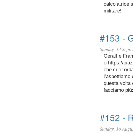
calcolatrice s
militare!
#153 - G
Sunday, 13 Sept
Geralt e Fran
crhttps://pi
che ci ricord
l’aspettiamo 
questa volta
facciamo più:
#152 - R
Sunday, 16 Augu