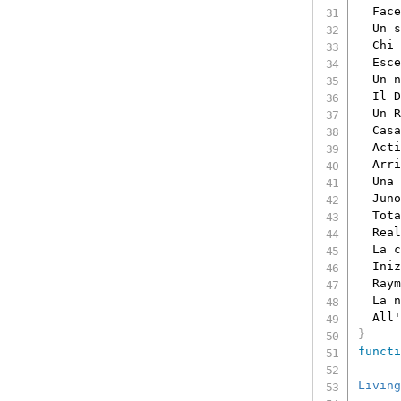
  Face
  Un s
  Chi 
  Esce
  Un n
  Il D
  Un R
  Casa
  Acti
  Arri
  Una 
  Juno
  Tota
  Real
  La c
  Iniz
  Raym
  La n
  All'
}
functi
Living