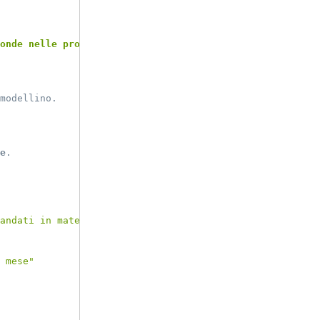
onde nelle profondità degli oceani
?"
modellino.
e
.
andati in matematica."
 mese"