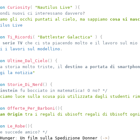
on
Curiosity
(
"Nautilus Live"
)
{
ondi nuovi ci interessano davvero
?
amo gli occhi puntati al cielo, ma sappiamo 
cosa si nasc
ilus Live
on
Ti_Ricordi
(
"Battlestar Galactica"
)
{
 
serie TV
 che ci sta piacendo molto e il lavoro sul mio 
i i lavori sul modellino
.
on
Ultime_Dal_Cielo
(
)
{
a storia molto triste, il 
destino a portata di smartphon
gi la notizia
"
on
Storie_Di_Nerd
(
)
{
instein
 fu bocciato in matematica
!
 O no
?
 */
ciamo luce sulla scusa più utilizzata dagli studenti rim
on
Offerte_Per_Barboni
(
)
{
an Origin
 tra i regali di ubisoft regali di Ubisoft ogni
on
Le_Robe
(
)
{
e succede amico? */
Hunger
:
 Un film sulla Spedizione Donner 
(
-
>
)