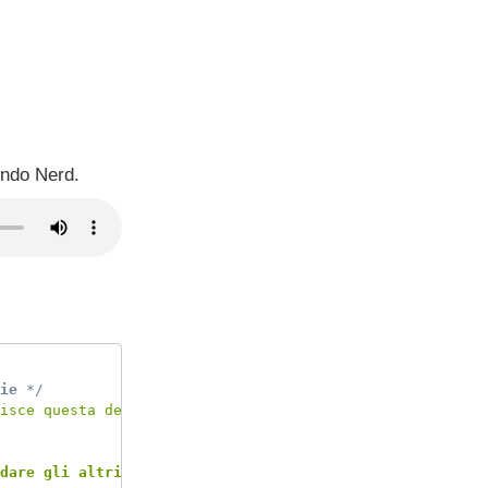
ondo Nerd.
ie
 */
isce questa definizione?"
dare gli altri giocare
 ai videogiochi."