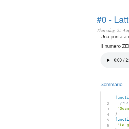
#0 - Lat
Thursday, 25 Au
Una puntata 
Il numero ZE
Sommario
functi
/*Gi
"Quan
}
functi
"La g