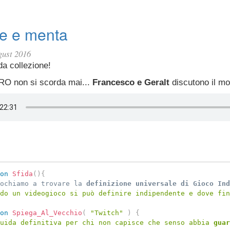
te e menta
gust 2016
da collezione!
RO non si scorda mai...
Francesco e Geralt
discutono il m
on
Sfida
(
)
{
ochiamo a trovare la 
definizione universale di Gioco Ind
do un videogioco si può definire indipendente e dove fin
on
Spiega_Al_Vecchio
(
"Twitch"
)
{
uida definitiva per chi non capisce che senso abbia 
guar