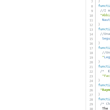
}
functi
//I m
"Abbi
Naut
}
functi
//Una
Segu
}
functi
//Un
"
Leg
}
functi
/* 
E
"Fac
}
functi
"
Raym
}
functi
/* Ch
  The 