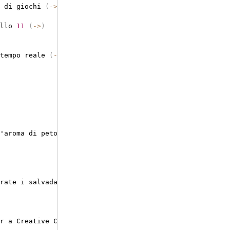
 di giochi 
(
-
>
)
llo 
11
(
-
>
)
tempo reale 
(
-
>
)
'aroma di peto 
(
-
>
)
rate i salvadanai
!
(
-
>
)
r a Creative Commons 
Attribution 
(
3.0
)
 license
.
 Ft
:
 Blue