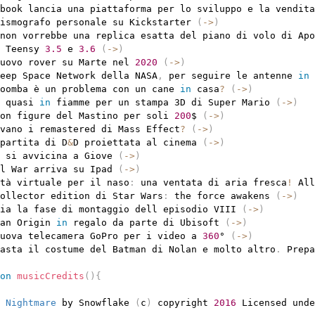
book lancia una piattaforma per lo sviluppo e la vendita
ismografo personale su Kickstarter 
(
-
>
)
non vorrebbe una replica esatta del piano di volo di Apo
 Teensy 
3.5
 e 
3.6
(
-
>
)
uovo rover su Marte nel 
2020
(
-
>
)
eep Space Network della NASA
,
 per seguire le antenne 
in
 
oomba è un problema con un cane 
in
 casa
?
(
-
>
)
 quasi 
in
 fiamme per un stampa 3D di Super Mario 
(
-
>
)
on figure del Mastino per soli 
200
$ 
(
-
>
)
vano i remastered di Mass Effect
?
(
-
>
)
partita di D
&
D proiettata al cinema 
(
-
>
)
 si avvicina a Giove 
(
-
>
)
l War arriva su Ipad 
(
-
>
)
tà virtuale per il naso
:
 una ventata di aria fresca
!
 All
ollector edition di Star Wars
:
 the force awakens 
(
-
>
)
ia la fase di montaggio dell episodio VIII 
(
-
>
)
an Origin 
in
 regalo da parte di Ubisoft 
(
-
>
)
uova telecamera GoPro per i video a 
360
° 
(
-
>
)
asta il costume del Batman di Nolan e molto altro
.
 Prepa
on
musicCredits
(
)
{
 Nightmare
 by Snowflake 
(
c
)
 copyright 
2016
 Licensed unde