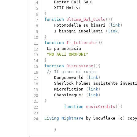
	Better Call Saul

}
function
Ultime_Dal_Cielo
(
)
{
	Fotomodella su binari 
(
link
)
	I bisogni impellenti 
(
link
)
}
function
Il_Letterato
(
)
{
 La paranomasia

"NO AGLI OMOFONI"
}
function
Discussione
(
)
{
// Il gioco di ruolo.
	Dungeonworld 
(
link
)
	Sherlock holmes assistente invest
	Microfiction 
(
link
)
	Chaosleague
!
(
link
)
}
function
musicCredits
(
)
{
Living Nightmare
 by Snowflake 
(
c
)
 cop
}