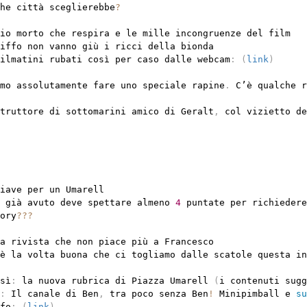
he città sceglierebbe
?
io morto che respira e le mille incongruenze del film

iffo non vanno giù i ricci della bionda

ilmatini rubati così per caso dalle webcam
:
(
link
)
mo assolutamente fare uno speciale rapine
.
 C’è qualche r
truttore di sottomarini amico di Geralt
,
iave per un Umarell

 già avuto deve spettare almeno 
4
 puntate per richiedere
ory
?
?
?
a rivista che non piace più a Francesco

è la volta buona che ci togliamo dalle scatole questa in
sì
:
 la nuova rubrica di Piazza Umarell 
(
i contenuti sugg
:
 Il canale di Ben
,
 tra poco senza Ben
!
 Minipimball e 
su
fo
:
(
link
)