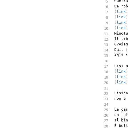
Guerra
Da rob
(
link
)
(
link
)
(
link
)
(
link
)
Minotu
Il lib
Ovviam
Dai
,
 f
Agli i
(
link
)
(
link
)
(
link
)
Fisica
non è 
La cas
un tel
Il bin
È bell