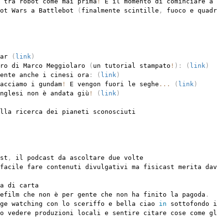
 tra robot come mai prima
!
 È il momento di cominciare a 
ot Wars a Battlebot 
(
finalmente scintille
,
 fuoco e quadr
ar 
(
link
)
ro di Marco Meggiolaro 
(
un tutorial stampato
!
)
:
(
link
)
ente anche i cinesi ora
:
(
link
)
acciamo i gundam
!
 E vengon fuori le seghe
...
(
link
)
nglesi non è andata giù
!
(
link
)
st
,
 il podcast da ascoltare due volte

facile fare contenuti divulgativi ma fisicast merita dav
a di carta

efilm che non è per gente che non ha finito la pagoda
.
ge watching con lo sceriffo e bella ciao 
in
 sottofondo i
o vedere produzioni locali e sentire citare cose come gl