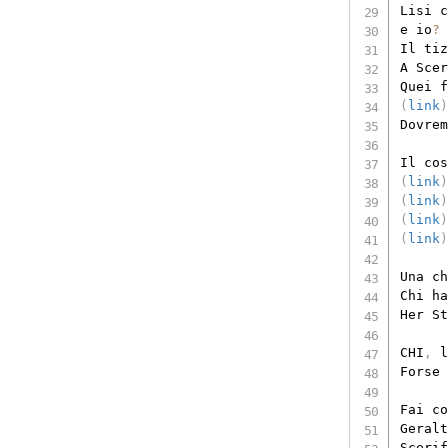
Lisi c
e io
?
Il tiz
A Scer
Quei f
(
link
)
Dovrem
Il cos
(
link
)
(
link
)
(
link
)
(
link
)
Una ch
Chi ha
Her St
CHI
,
 l
Forse 
Fai co
Geralt
Scerif