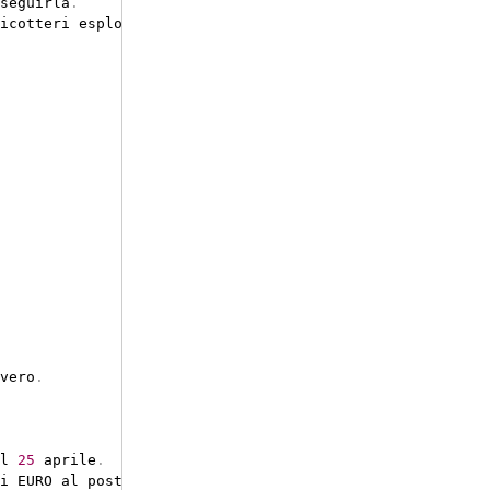
seguirla
.
icotteri esplosivi
)
vero
.
l 
25
 aprile
.
i EURO al posto dei dollari una volta tanto
.
 O Chernobyl
