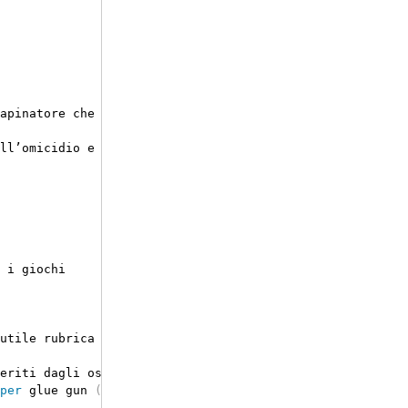
apinatore che puoi venire 
in
 puntata
?
 anche con voce met
 i giochi

utile rubrica

eriti dagli ospiti
)
per
 glue gun 
(
(
link
)