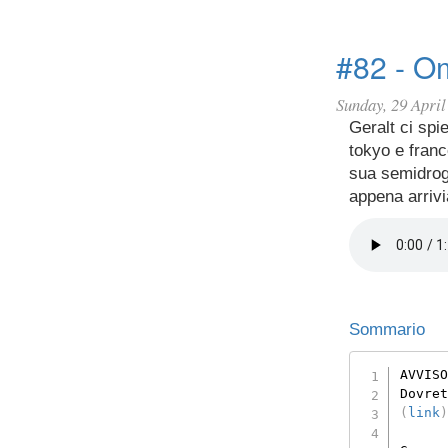
#82 - Om
Sunday, 29 April
Geralt ci spi
tokyo e franc
sua semidrog
appena arriv
Sommario
AVVISO
(
link
)