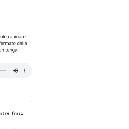
uole rapinare
fermato dalla
ch tenga,