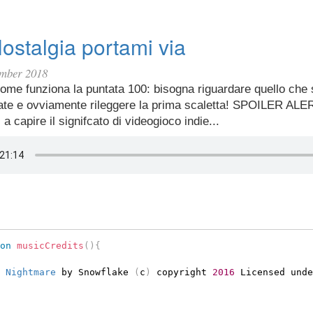
ostalgia portami via
ember 2018
come funziona la puntata 100: bisogna riguardare quello che s
ate e ovviamente rileggere la prima scaletta! SPOILER ALE
 a capire il signifcato di videogioco indie...
on
musicCredits
(
)
{
 Nightmare
 by Snowflake 
(
c
)
 copyright 
2016
 Licensed unde