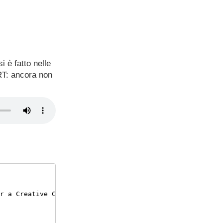
i è fatto nelle
RT: ancora non
r a Creative Commons 
Attribution 
(
3.0
)
 license
.
 Ft
:
 Blue