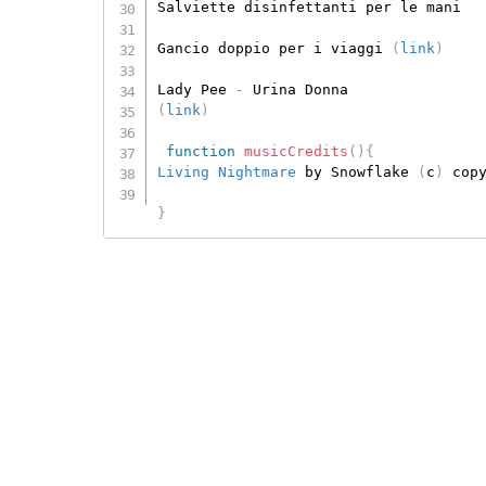
Salviette disinfettanti per le mani

Gancio doppio per i viaggi 
(
link
)
Lady Pee 
-
(
link
)
function
musicCredits
(
)
{
Living Nightmare
 by Snowflake 
(
c
)
 cop
}