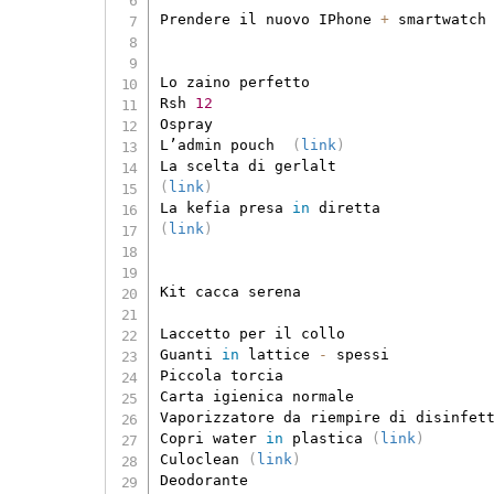
Prendere il nuovo IPhone 
+
 smartwatch 
Lo zaino perfetto

Rsh 
12
Ospray

L’admin pouch  
(
link
)
(
link
)
La kefia presa 
in
(
link
)
Kit cacca serena

Laccetto per il collo

Guanti 
in
 lattice 
-
 spessi

Piccola torcia

Carta igienica normale

Vaporizzatore da riempire di disinfet
Copri water 
in
 plastica 
(
link
)
Culoclean 
(
link
)
Deodorante
