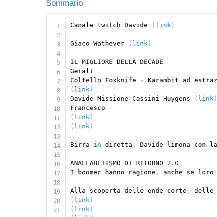
Sommario
Canale twitch Davide 
(
link
)
Giaco Wathever 
(
link
)
IL MIGLIORE DELLA DECADE

Geralt

Coltello Foxknife 
-
 Karambit ad estra
(
link
)
Davide Missione Cassini Huygens 
(
link
(
link
)
(
link
)
Birra 
in
 diretta
.
 Davide limona con l
ANALFABETISMO DI RITORNO 
2.0
I boomer hanno ragione
,
 anche se loro
Alla scoperta delle onde corte
,
(
link
)
(
link
)