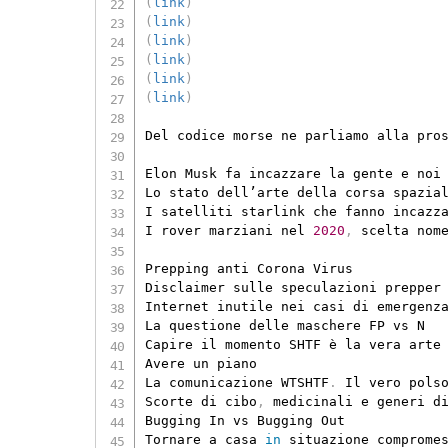
(
link
)
(
link
)
(
link
)
(
link
)
(
link
)
(
link
)
Del codice morse ne parliamo alla pros
Elon Musk fa incazzare la gente e noi
Lo stato dell’arte della corsa spazia
I satelliti starlink che fanno incazza
I rover marziani nel 
2020
,
 scelta nome
Prepping anti Corona Virus

Disclaimer sulle speculazioni prepper
Internet inutile nei casi di emergenz
La questione delle maschere FP vs N

Capire il momento SHTF è la vera arte
Avere un piano

La comunicazione WTSHTF
.
 Il vero pols
Scorte di cibo
,
 medicinali e generi d
Bugging In vs Bugging Out

Tornare a casa 
in
 situazione comprome